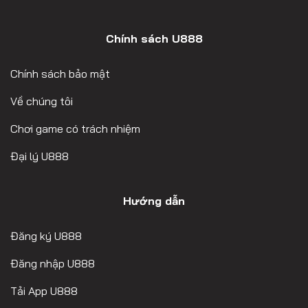
Chính sách U888
Chính sách bảo mật
Về chúng tôi
Chơi game có trách nhiệm
Đại lý U888
Hướng dẫn
Đăng ký U888
Đăng nhập U888
Tải App U888