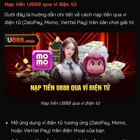
Nạp tiền U888 qua ví điện tử
Dưới đây là hướng dẫn chi tiết về cách nạp tiền qua ví
điện tử (ZaloPay, Momo, Viettel Pay) trên sân chơi giải trí:
Nạp tiền U888 qua ví điện tử
Mở ứng dụng ví điện tử tương ứng (ZaloPay, Momo,
hoặc Viettel Pay) trên điện thoại của bạn