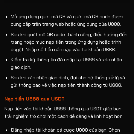
Mở ứng dụng quét mã QR và quét mã QR code được
cung cấp trên trang web hoặc ứng dụng của U888.
Sau khi quét mã QR code thành công, điều hướng đến
trang hoặc mục nạp tiền trong ứng dụng hoặc trình
duyệt. Nhập số tiền cần nạp vào tài khoản U888.
Kiểm tra kỹ thông tin đã nhập tại U888 và xác nhận
giao dịch.
Sau khi xác nhận giao dịch, đợi cho hệ thống xử lý và
gửi thông báo về việc nạp tiền thành công từ U888.
Nạp tiền U888 qua USDT
Nạp tiền vào tài khoản U888 thông qua USDT giúp bạn
trải nghiệm trò chơi một cách dễ dàng và linh hoạt hơn
Đăng nhập tài khoản cá cược U888 của bạn. Chọn