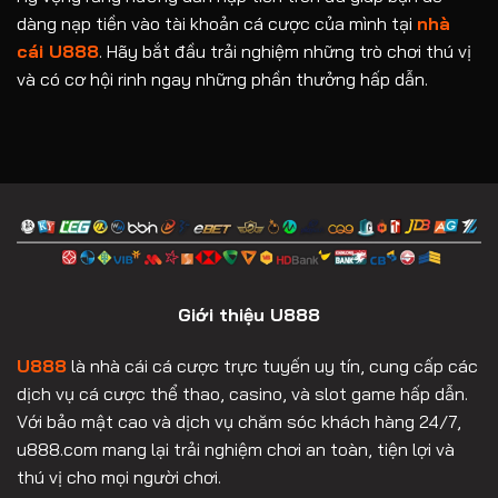
dàng nạp tiền vào tài khoản cá cược của mình tại
nhà
cái U888
. Hãy bắt đầu trải nghiệm những trò chơi thú vị
và có cơ hội rinh ngay những phần thưởng hấp dẫn.
Giới thiệu U888
U888
là nhà cái cá cược trực tuyến uy tín, cung cấp các
dịch vụ cá cược thể thao, casino, và slot game hấp dẫn.
Với bảo mật cao và dịch vụ chăm sóc khách hàng 24/7,
u888.com mang lại trải nghiệm chơi an toàn, tiện lợi và
thú vị cho mọi người chơi.