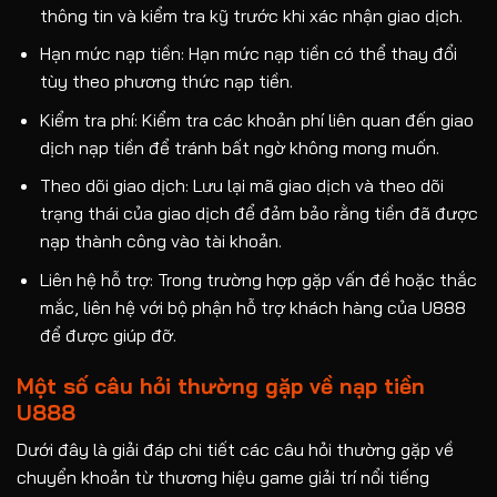
thông tin và kiểm tra kỹ trước khi xác nhận giao dịch.
Hạn mức nạp tiền: Hạn mức nạp tiền có thể thay đổi
tùy theo phương thức nạp tiền.
Kiểm tra phí: Kiểm tra các khoản phí liên quan đến giao
dịch nạp tiền để tránh bất ngờ không mong muốn.
Theo dõi giao dịch: Lưu lại mã giao dịch và theo dõi
trạng thái của giao dịch để đảm bảo rằng tiền đã được
nạp thành công vào tài khoản.
Liên hệ hỗ trợ: Trong trường hợp gặp vấn đề hoặc thắc
mắc, liên hệ với bộ phận hỗ trợ khách hàng của U888
để được giúp đỡ.
Một số câu hỏi thường gặp về nạp tiền
U888
Dưới đây là giải đáp chi tiết các câu hỏi thường gặp về
chuyển khoản từ thương hiệu game giải trí nổi tiếng