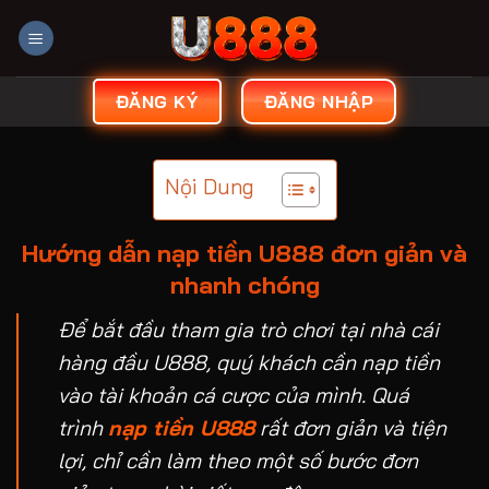
Chuyển
đến
nội
dung
ĐĂNG KÝ
ĐĂNG NHẬP
Nội Dung
Hướng dẫn nạp tiền U888 đơn giản và
nhanh chóng
Để bắt đầu tham gia trò chơi tại nhà cái
hàng đầu U888, quý khách cần nạp tiền
vào tài khoản cá cược của mình. Quá
trình
nạp tiền U888
rất đơn giản và tiện
lợi, chỉ cần làm theo một số bước đơn