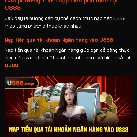
Các phương thức nạp tiền phổ biến tại
U888
Sau đây là hướng dẫn cụ thể cách thức nạp tiền U888
theo từng phương thức khác nhau.
Nạp tiền qua tài khoản Ngân hàng vào U888
Nạp tiền qua tài khoản Ngân hàng giúp bạn dễ dàng thực
hiện các giao dịch một cách nhanh chóng và hiệu quả tại
U888
.