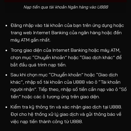
Nạp tiền qua tài khoản Ngân hàng vào U888
Đăng nhập vào tài khoản của bạn trên ứng dụng hoặc
trang web Internet Banking của ngân hàng hoặc đến
máy ATM gần nhất.
Trong giao diện của Internet Banking hoặc máy ATM,
chọn mục “Chuyển khoản” hoặc “Giao dịch khác” để
bắt đầu quá trình nạp tiền.
Sau khi chọn mục “Chuyển khoản” hoặc “Giao dịch
khác”, nhập số tài khoản của U888 vào ô “Tài khoản
người nhận”. Tiếp theo, nhập số tiền cần nạp vào ô “Số
tiền” hoặc các ô tương ứng trên giao diện.
Kiểm tra kỹ thông tin và xác nhận giao dịch tại U888.
Đợi cho hệ thống xử lý giao dịch và gửi thông báo về
việc nạp tiền thành công từ U888.