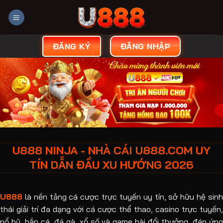
Chuyển
đến
nội
dung
ĐĂNG KÝ
ĐĂNG NHẬP
U888 NINJA - NHÀ CÁI U888.COM UY
TÍN DẪN ĐẦU XU HƯỚNG 2026
U888
là nền tảng cá cược trực tuyến uy tín, sở hữu hệ sinh
thái giải trí đa dạng với cá cược thể thao, casino trực tuyến,
nổ hũ, bắn cá, đá gà, xổ số và game bài đổi thưởng, đáp ứng