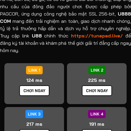
nhu cầu của đông đảo người chơi. Được cấp phép bởi
PAGCOR, ứng dụng công nghệ bảo mật SSL 256-bit,
U888
COM
mang đến trải nghiệm an toàn, giao dịch nhanh chóng,
tỷ lệ trả thưởng hấp dẫn và dịch vụ hỗ trợ chuyên nghiệp.
Truy cập link
U88
chính thức
https://tunepad.live/
đ
đăng ký tài khoản và khám phá thế giới giải trí đẳng cấp ngay
hôm nay.
LINK 1
LINK 2
124 ms
225 ms
CHƠI NGAY
CHƠI NGAY
LINK 3
LINK 4
217 ms
191 ms