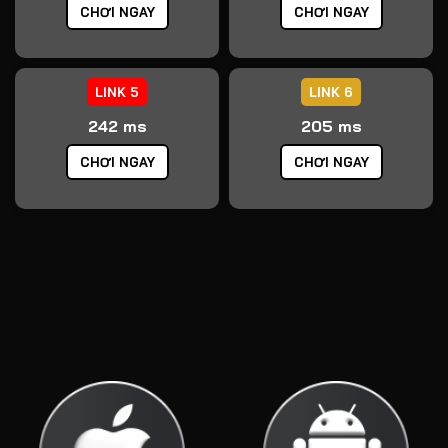
CHƠI NGAY
CHƠI NGAY
LINK 5
LINK 6
242 ms
205 ms
CHƠI NGAY
CHƠI NGAY