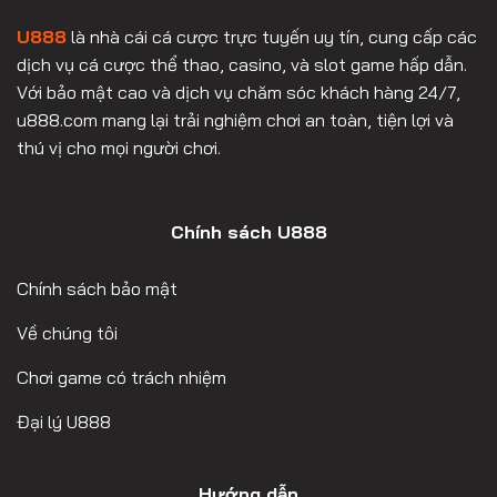
U888
là nhà cái cá cược trực tuyến uy tín, cung cấp các
dịch vụ cá cược thể thao, casino, và slot game hấp dẫn.
Với bảo mật cao và dịch vụ chăm sóc khách hàng 24/7,
u888.com mang lại trải nghiệm chơi an toàn, tiện lợi và
thú vị cho mọi người chơi.
Chính sách U888
Chính sách bảo mật
Về chúng tôi
Chơi game có trách nhiệm
Đại lý U888
Hướng dẫn